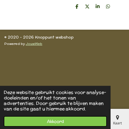
D
D
S
D
e
e
h
e
l
e
a
l
e
l
r
e
n
e
n
© 2020 - 2026 Knoppunt webshop
Powered by
JouwWeb
Deze website gebruikt cookies voor analyse-
doeleinden en/of het tonen van
advertenties. Door gebruik te blijven maken
van de site gaat u hiermee akkoord.
Akkoord
E-mailadres
Telefoonnummer
Kaart