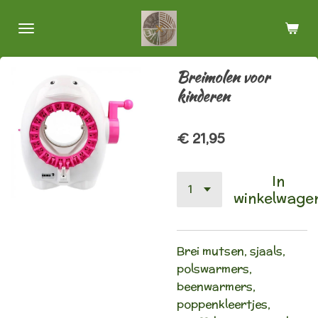
Ga
direct
naar
de
Breimolen voor
hoofdinhoud
kinderen
€ 21,95
In
winkelwage
Brei mutsen, sjaals,
polswarmers,
beenwarmers,
poppenkleertjes,