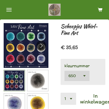
Ga
direct
naar
de
Scheepjes Whirl-
hoofdinhoud
Fine Art
€ 35,65
kleurnummer
In
winkelwage